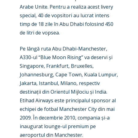
New Routes
Arabe Unite. Pentru a realiza acest livery
Industry
special, 40 de vopsitori au lucrat intens
timp de 18 zile în Abu Dhabi folosind 450
Airshows
Accidents / Incidents
de litri de vopsea.
Business Jets
Dubai 2025
Pe lângă ruta Abu Dhabi-Manchester,
Paris 2025
Military
A330-ul
“
Blue Moon Rising” va deservi
ș
i
Farnborough 2024
Trip Reports
Sing
apore, Frankfurt, Bruxelles,
Johannesburg, Cape Town, Kuala Lumpur,
Paris 2023
Marketplace
Jakarta, Istanbul, Milano, respectiv
Farnborough 2022
destina
ț
ii din Orientul Mijlociu
ș
i
India.
Jobs
Etihad Airways este principalul sponsor al
Dubai 2019
Contact
echipei de fotbal Manchester City din mai
Paris 2019
2009. În decembrie 2010, compania
ș
i-a
inaugurat lounge-ul premium pe
aeroportul din Manchester.