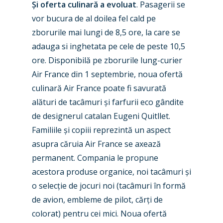
Și oferta culinară a evoluat
. Pasagerii se
vor bucura de al doilea fel cald pe
zborurile mai lungi de 8,5 ore, la care se
adauga si inghetata pe cele de peste 10,5
ore. Disponibilă pe zborurile lung-curier
New Routes
Air France din 1 septembrie, noua ofertă
Industry
culinară Air France poate fi savurată
alături de tacâmuri și farfurii eco gândite
Airshows
Accidents / Incidents
de designerul catalan Eugeni Quitllet.
Business Jets
Dubai 2025
Familiile și copiii reprezintă un aspect
asupra căruia Air France se axează
Paris 2025
Military
permanent. Compania le propune
Farnborough 2024
Trip Reports
acestora produse organice, noi tacâmuri și
o selecție de jocuri noi (tacâmuri în formă
Paris 2023
Marketplace
de avion, embleme de pilot, cărți de
Farnborough 2022
Jobs
colorat) pentru cei mici. Noua ofertă