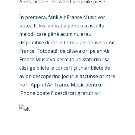
Aires, fiecare cer având propriile piese.
Industry
Airshows
Accidents / Incidents
În premieră, fanii Air France Music vor
putea folosi aplicația pentru a asculta
Business Jets
Dubai 2025
melodii care până acum nu erau
Paris 2025
Military
disponibile decât la bordul aeronavelor Air
France. Totodată, de câteva ori pe an Air
Farnborough 2024
Trip Reports
France Music va permite utilizatorilor să
Paris 2023
câștige bilete la concert și chiar bilete de
Marketplace
avion descoperind jocurile ascunse printre
Farnborough 2022
Jobs
nori. App-ul Air France Music pentru
Dubai 2019
iPhone poate fi descărcat gratuit
aici
.
Contact
Paris 2019