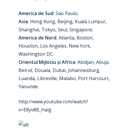
Paris 2025
Military
America de Sud:
Sao Paulo;
Farnborough 2024
Trip Reports
Asia:
Hong Kong, Beijing, Kuala Lumpur,
Shanghai, Tokyo, Seul, Singapore;
Paris 2023
Marketplace
America de Nord:
Atlanta, Boston,
Farnborough 2022
Houston, Los Angeles, New York,
Jobs
Washington DC;
Dubai 2019
Contact
Orientul Mijlociu și Africa:
Abidjan, Abuja,
Paris 2019
Beirut, Douala, Dubai, Johannesburg,
Luanda, Libreville, Malabo, Port Harcourt,
Yaounde.
http://www.youtube.com/watch?
v=E8yv8B_Halg