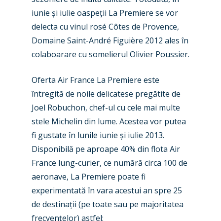
iunie și iulie oaspeții La Premiere se vor
delecta cu vinul rosé Côtes de Provence,
Domaine Saint-André Figuière 2012 ales în
colaboarare cu somelierul Olivier Poussier.
Oferta Air France La Premiere este
întregită de noile delicatese pregătite de
Joel Robuchon, chef-ul cu cele mai multe
stele Michelin din lume. Acestea vor putea
fi gustate în lunile iunie și iulie 2013.
Disponibilă pe aproape 40% din flota Air
New Routes
France lung-curier, ce numără circa 100 de
Industry
aeronave, La Premiere poate fi
experimentată în vara acestui an spre 25
Airshows
Accidents / Incidents
de destinații (pe toate sau pe majoritatea
Business Jets
Dubai 2025
frecvențelor) astfel: