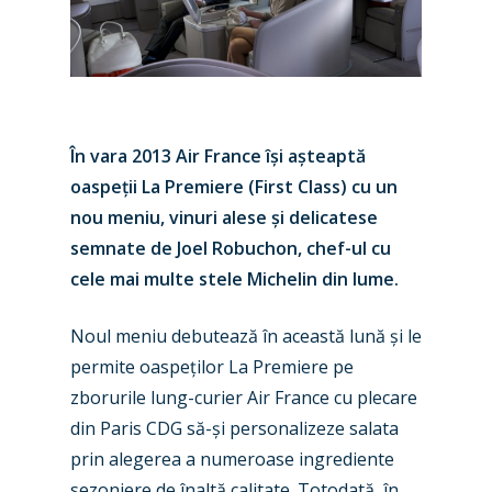
În vara 2013 Air France își așteaptă
oaspeții La Premiere (First Class) cu un
nou meniu, vinuri alese și delicatese
semnate de Joel Robuchon, chef-ul cu
cele mai multe stele Michelin din lume.
Noul meniu debutează în această lună și le
permite oaspeților La Premiere pe
zborurile lung-curier Air France cu plecare
din Paris CDG să-și personalizeze salata
prin alegerea a numeroase ingrediente
sezoniere de înaltă calitate. Totodată, în