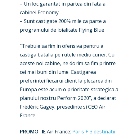
– Un loc garantat in partea din fata a
cabinei Economy
– Sunt castigate 200% mile ca parte a
programului de loialitate Flying Blue
New Routes
“Trebuie sa fim in ofensiva pentru a
castiga batalia pe rutele mediu curier. Cu
Industry
aceste noi cabine, ne dorim sa fim printre
Airshows
Accidents / Incidents
cei mai buni din lume. Castigarea
preferintei fiecarui client la plecarea din
Business Jets
Dubai 2025
Europa este acum o prioritate strategica a
Paris 2025
Military
planului nostru Perform 2020”, a declarat
Frédéric Gagey, presedinte si CEO Air
Farnborough 2024
Trip Reports
France.
Paris 2023
Marketplace
PROMOTIE
Air France:
Paris + 3 destinatii
Farnborough 2022