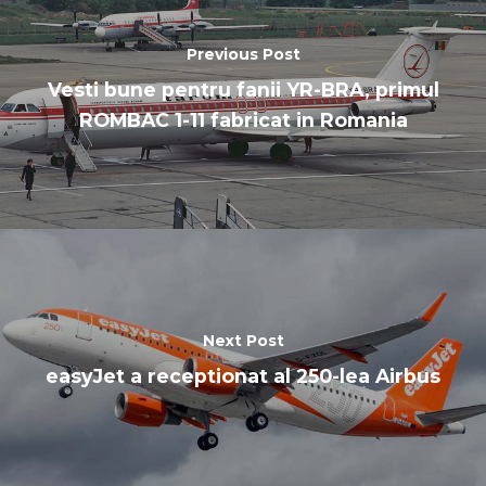
Previous Post
Vesti bune pentru fanii YR-BRA, primul
ROMBAC 1-11 fabricat in Romania
Next Post
easyJet a receptionat al 250-lea Airbus