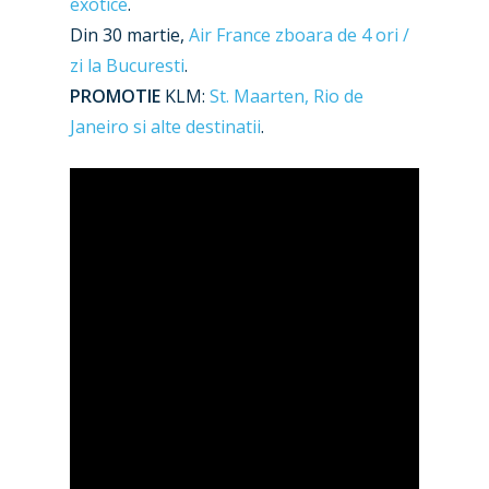
Jobs
exotice
.
Dubai 2019
Din 30 martie,
Air France zboara de 4 ori /
Contact
zi la Bucuresti
.
Paris 2019
PROMOTIE
KLM:
St. Maarten, Rio de
Janeiro si alte destinatii
.