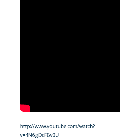
http://www.youtube.com/watch?
v=4N6gDcFBv0U