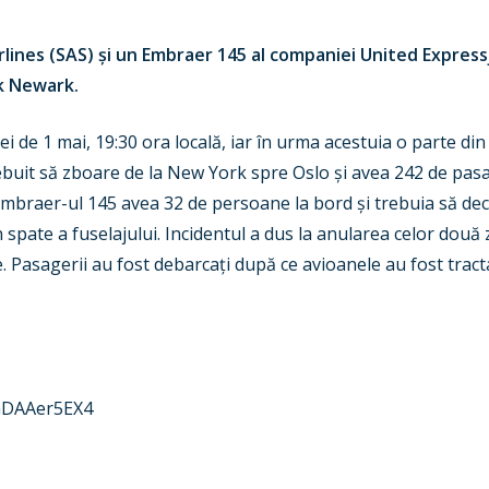
lines (SAS) și un Embraer 145 al companiei United Expressj
k Newark.
zilei de 1 mai, 19:30 ora locală, iar în urma acestuia o parte 
rebuit să zboare de la New York spre Oslo și avea 242 de pasag
 Embraer-ul 145 avea 32 de persoane la bord și trebuia să dec
spate a fuselajului. Incidentul a dus la anularea celor două z
 Pasagerii au fost debarcați după ce avioanele au fost tract
hDAAer5EX4