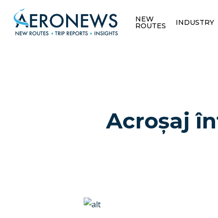
NEW
INDUSTRY
ROUTES
Acroșaj î
Hit enter to search or ESC to close