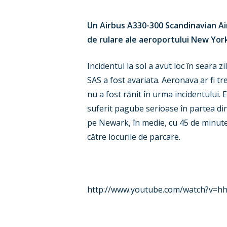
Un Airbus A330-300 Scandinavian Air
de rulare ale aeroportului New Yor
Incidentul la sol a avut loc în seara 
SAS a fost avariata. Aeronava ar fi t
nu a fost rănit în urma incidentului.
suferit pagube serioase în partea din 
pe Newark, în medie, cu 45 de minute.
către locurile de parcare.
http://www.youtube.com/watch?v=h