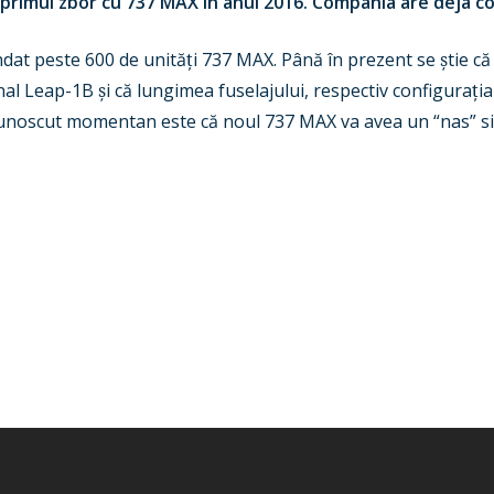
primul zbor cu 737 MAX în anul 2016. Compania are deja co
dat peste 600 de unită
ț
i 737 MAX. Până în prezent se
ș
tie că
onal Leap-1B
ș
i că lungimea fuselajului, respectiv configura
ț
ia
u cunoscut momentan este că noul 737 MAX va avea un
“
nas” s