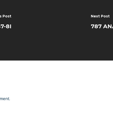
s Post
Next Post
7-8I
787 AN
ment.