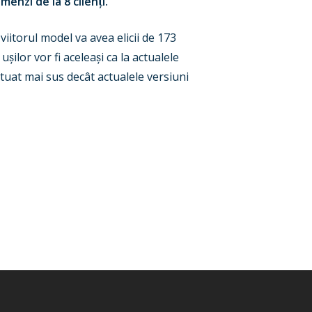
menzi de la 8 clien
ț
i.
 viitorul model va avea elicii de 173
 u
ș
ilor vor fi acelea
ș
i ca la actualele
ituat mai sus decât actualele versiuni