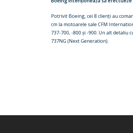
Boeing inten
ț
ionează să efectueze 
Potrivit Boeing, cei 8 clien
ț
i au coman
cm la motoarele sale CFM Internati
737-700, -800
ș
i -900. Un alt detali
737NG (Next Generation).