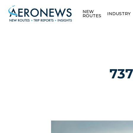
NEW
INDUSTRY
ROUTES
737
Hit enter to search or ESC to close