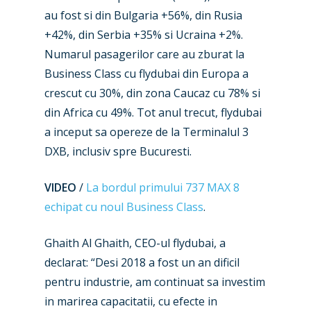
au fost si din Bulgaria +56%, din Rusia
Business Jets
Dubai 2025
+42%, din Serbia +35% si Ucraina +2%.
Numarul pasagerilor care au zburat la
Paris 2025
Military
Business Class cu flydubai din Europa a
Farnborough 2024
Trip Reports
crescut cu 30%, din zona Caucaz cu 78% si
Paris 2023
din Africa cu 49%. Tot anul trecut, flydubai
Marketplace
a inceput sa opereze de la Terminalul 3
Farnborough 2022
Jobs
DXB, inclusiv spre Bucuresti.
Dubai 2019
Contact
VIDEO
/
La bordul primului 737 MAX 8
Paris 2019
echipat cu noul Business Class
.
Ghaith Al Ghaith, CEO-ul flydubai, a
declarat: “Desi 2018 a fost un an dificil
pentru industrie, am continuat sa investim
in marirea capacitatii, cu efecte in