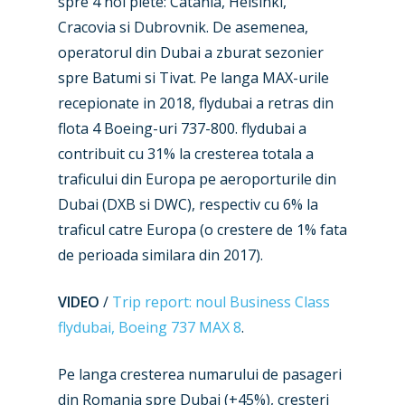
spre 4 noi piete: Catania, Helsinki,
Cracovia si Dubrovnik. De asemenea,
operatorul din Dubai a zburat sezonier
spre Batumi si Tivat. Pe langa MAX-urile
recepionate in 2018, flydubai a retras din
flota 4 Boeing-uri 737-800. flydubai a
contribuit cu 31% la cresterea totala a
traficului din Europa pe aeroporturile din
Dubai (DXB si DWC), respectiv cu 6% la
traficul catre Europa (o crestere de 1% fata
de perioada similara din 2017).
VIDEO
/
Trip report: noul Business Class
New Routes
flydubai, Boeing 737 MAX 8
.
Industry
Pe langa cresterea numarului de pasageri
din Romania spre Dubai (+45%), cresteri
Airshows
Accidents / Incidents