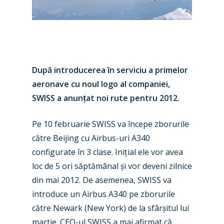
După
introducerea în serviciu a primelor
aeronave cu noul logo al companiei,
SWISS a anun
ț
at noi rute pentru 2012.
Pe 10 februarie
SWISS va începe zborurile
către Beijing cu Airbus-uri A340
configurate în 3 clase. Ini
ț
ial ele vor avea
loc de 5 ori săptămânal
ș
i vor deveni zilnice
din mai 2012. De asemenea, SWISS va
New Routes
introduce un Airbus A340 pe zborurile
Industry
către Newark (New York) de la sfâr
ș
itul lui
martie. CEO-ul SWISS a mai afirmat că