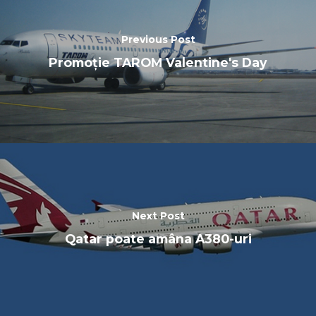
Previous Post
Promoție TAROM Valentine's Day
Next Post
Qatar poate amâna A380-uri