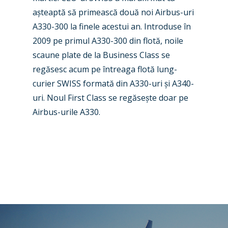
Airshows
Accidents / Incidents
a
ș
teaptă să primească două noi Airbus-uri
Business Jets
Dubai 2025
A330-300 la finele acestui an. Introduse în
2009 pe primul A330-300 din flotă, noile
Paris 2025
Military
scaune plate de la Business Class se
Farnborough 2024
Trip Reports
regăsesc acum pe întreaga flotă lung-
curier SWISS formată din A330-uri
ș
i A340-
Paris 2023
Marketplace
uri. Noul First Class se regăse
ș
te doar pe
Farnborough 2022
Jobs
Airbus-urile A330.
Dubai 2019
Contact
Paris 2019