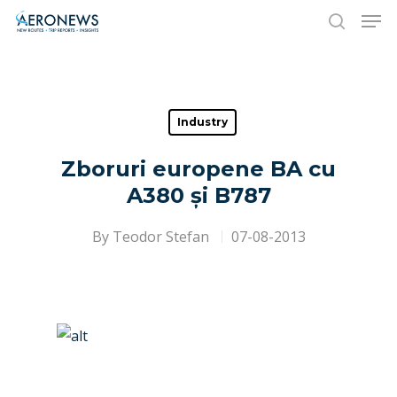
Hit enter to search or ESC to close
Industry
Zboruri europene BA cu
A380 și B787
By
Teodor Stefan
07-08-2013