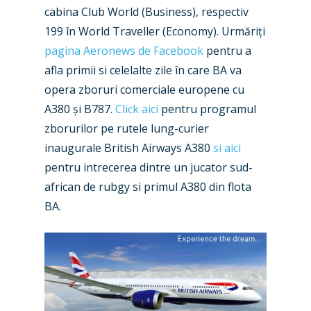
cabina Club World (Business), respectiv
199 în World Traveller (Economy). Urmăriți
pagina Aeronews de Facebook
pentru a
afla primii si celelalte zile în care BA va
opera zboruri comerciale europene cu
A380 și B787.
Click aici
pentru programul
New Routes
zborurilor pe rutele lung-curier
Industry
inaugurale British Airways A380
si aici
pentru intrecerea dintre un jucator sud-
Airshows
Accidents / Incidents
african de rubgy si primul A380 din flota
Business Jets
Dubai 2025
BA.
Paris 2025
Military
Farnborough 2024
Trip Reports
Paris 2023
Marketplace