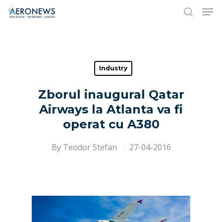
Hit enter to search or ESC to close
Industry
Zborul inaugural Qatar
Airways la Atlanta va fi
operat cu A380
By
Teodor Stefan
27-04-2016