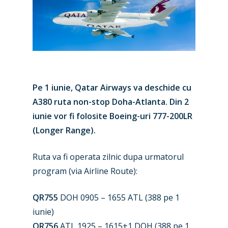
Pe 1 iunie, Qatar Airways va deschide cu
A380 ruta non-stop Doha-Atlanta. Din 2
iunie vor fi folosite Boeing-uri 777-200LR
(Longer Range).
New Routes
Ruta va fi operata zilnic dupa urmatorul
Industry
program (via Airline Route):
Airshows
Accidents / Incidents
QR755
DOH 0905 – 1655 ATL (388 pe 1
Business Jets
Dubai 2025
iunie)
QR756
ATL 1925 – 1615+1 DOH (388 pe 1