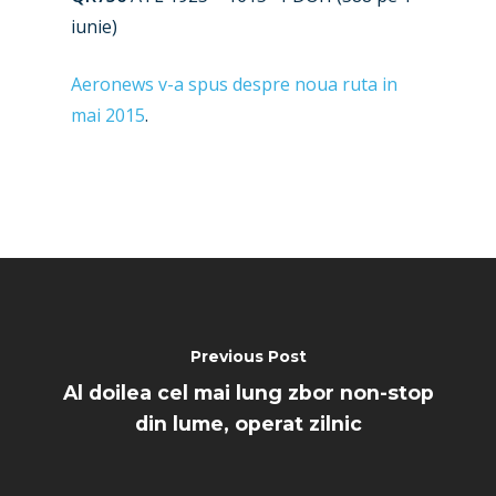
Paris 2025
Military
iunie)
Farnborough 2024
Trip Reports
Aeronews v-a spus despre noua ruta in
Paris 2023
Marketplace
mai 2015
.
Farnborough 2022
Jobs
Dubai 2019
Contact
Paris 2019
Previous Post
Al doilea cel mai lung zbor non-stop
din lume, operat zilnic