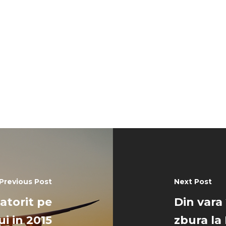
Previous Post
Next Post
latorit pe
Din vara 
ui in 2015
zbura l