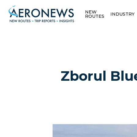
NEW
INDUSTRY
ROUTES
Zborul Blue
Hit enter to search or ESC to close