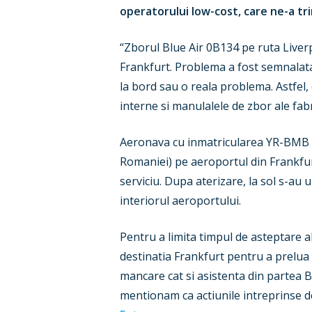
operatorului low-cost, care ne-a tr
“Zborul Blue Air 0B134 pe ruta Liverp
Frankfurt. Problema a fost semnalata i
la bord sau o reala problema. Astfel, 
interne si manulalele de zbor ale fab
Aeronava cu inmatricularea YR-BMB de
Romaniei) pe aeroportul din Frankfur
serviciu. Dupa aterizare, la sol s-au u
interiorul aeroportului.
Pentru a limita timpul de asteptare a
destinatia Frankfurt pentru a prelua 
mancare cat si asistenta din partea 
mentionam ca actiunile intreprinse de