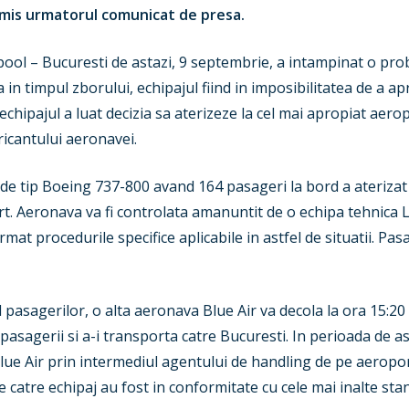
imis urmatorul comunicat de presa.
ool – Bucuresti de astazi, 9 septembrie, a intampinat o prob
n timpul zborului, echipajul fiind in imposibilitatea de a ap
echipajul a luat decizia sa aterizeze la cel mai apropiat aero
ricantului aeronavei.
 tip Boeing 737-800 avand 164 pasageri la bord a aterizat 
t. Aeronava va fi controlata amanuntit de o echipa tehnica L
rmat procedurile specifice aplicabile in astfel de situatii. Pas
l pasagerilor, o alta aeronava Blue Air va decola la ora 15:2
pasagerii si a-i transporta catre Bucuresti. In perioada de as
Blue Air prin intermediul agentului de handling de pe aeropo
 catre echipaj au fost in conformitate cu cele mai inalte sta