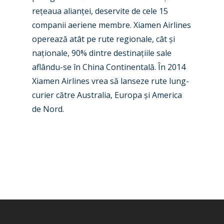
Airshows
Accidents / Incidents
re
ț
eaua alian
ț
ei, deservite de cele 15
Business Jets
Dubai 2025
companii aeriene membre. Xiamen Airlines
operează atât pe rute regionale, cât
ș
i
Paris 2025
Military
na
ț
ionale, 90% dintre destina
ț
iile sale
Farnborough 2024
Trip Reports
aflându-se în China Continentală. În 2014
Xiamen Airlines vrea să lanseze rute lung-
Paris 2023
Marketplace
curier către Australia, Europa
ș
i America
Farnborough 2022
Jobs
de Nord.
Dubai 2019
Contact
Paris 2019