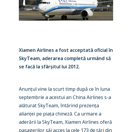
Xiamen Airlines a fost acceptată oficial în
SkyTeam, aderarea completă urmând să
se facă la sfâr
ș
itul lui 2012.
Anun
ț
ul vine la scurt timp după ce în luna
septembrie a acestui an China Airlines s-a
alăturat SkyTeam, întărind prezen
ț
a
New Routes
alian
ț
ei pe pia
ț
a chineză. Ca urmare a
Industry
aderării la SkyTeam, Xiamen Airlines oferă
pasagerilor săi acces la cele 173 de
ț
ări din