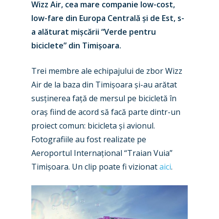
Wizz Air, cea mare companie low-cost,
low-fare din Europa Centrală și de Est, s-
a alăturat mișcării “Verde pentru
biciclete” din Timișoara.
Trei membre ale echipajului de zbor Wizz
Air de la baza din Timișoara și-au arătat
susținerea față de mersul pe bicicletă în
oraș fiind de acord să facă parte dintr-un
proiect comun: bicicleta și avionul.
Fotografiile au fost realizate pe
Aeroportul Internațional “Traian Vuia”
New Routes
Timișoara. Un clip poate fi vizionat
aici
.
Industry
Airshows
Accidents / Incidents