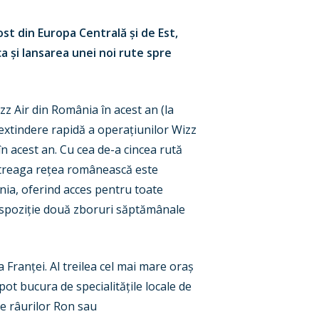
st din Europa Centrală și de Est,
a și lansarea unei noi rute spre
zz Air din România în acest an (la
 extindere rapidă a operațiunilor Wizz
în acest an. Cu cea de-a cincea rută
întreaga rețea românească este
nia, oferind acces pentru toate
dispoziție două zboruri săptămânale
Franței. Al treilea cel mai mare oraș
pot bucura de specialitățile locale de
le râurilor Ron sau