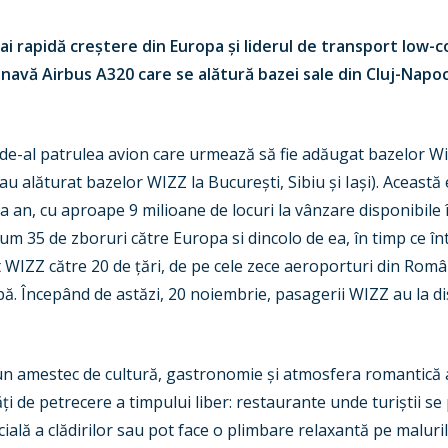
i rapidă creștere din Europa și liderul de transport low-co
navă Airbus A320 care se alătură bazei sale din Cluj-Napoc
 de-al patrulea avion care urmează să fie adăugat bazelor Wi
au alăturat bazelor WIZZ la București, Sibiu și Iași). Această
a an, cu aproape 9 milioane de locuri la vânzare disponibile 
m 35 de zboruri către Europa si dincolo de ea, în timp ce 
 WIZZ către 20 de țări, de pe cele zece aeroporturi din Româ
opă. Începând de astăzi, 20 noiembrie, pasagerii WIZZ au la 
un amestec de cultură, gastronomie și atmosfera romantică a 
ăți de petrecere a timpului liber: restaurante unde turiștii se 
ală a clădirilor sau pot face o plimbare relaxantă pe maluri