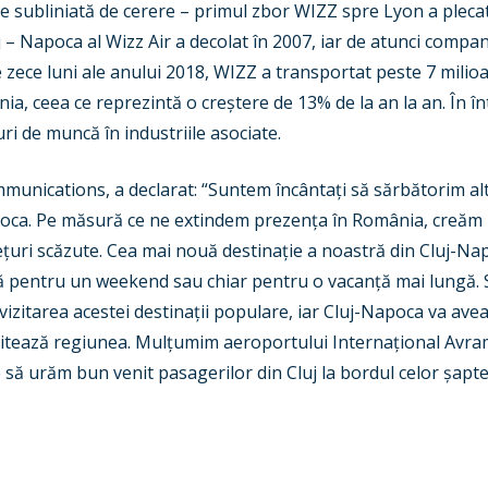
te subliniată de cerere – primul zbor WIZZ spre Lyon a pleca
j – Napoca al Wizz Air a decolat în 2007, iar de atunci compan
 zece luni ale anului 2018, WIZZ a transportat peste 7 milio
ia, ceea ce reprezintă o creștere de 13% de la an la an. În în
uri de muncă în industriile asociate.
mmunications, a declarat: “Suntem încântați să sărbătorim 
oca. Pe măsură ce ne extindem prezența în România, creăm 
prețuri scăzute. Cea mai nouă destinație a noastră din Cluj-N
tă pentru un weekend sau chiar pentru o vacanță mai lungă. 
izitarea acestei destinații populare, iar Cluj-Napoca va ave
vizitează regiunea. Mulțumim aeroportului Internațional Av
să urăm bun venit pasagerilor din Cluj la bordul celor șapt