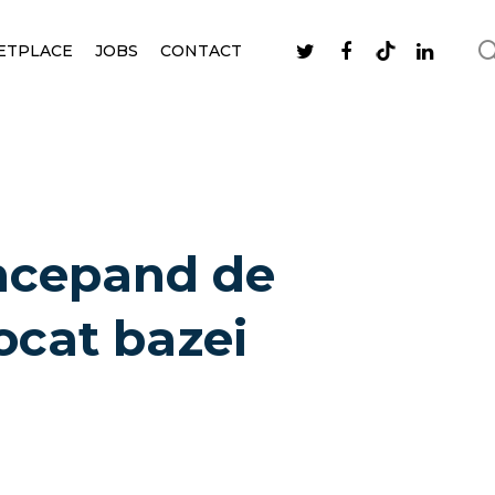
ETPLACE
JOBS
CONTACT
incepand de
locat bazei