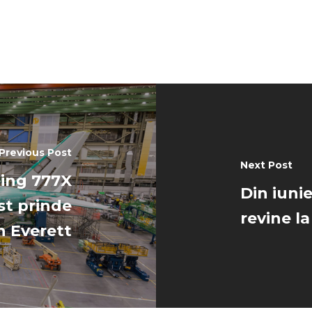
Previous Post
Next Post
eing 777X
Din iunie
st prinde
revine la
n Everett