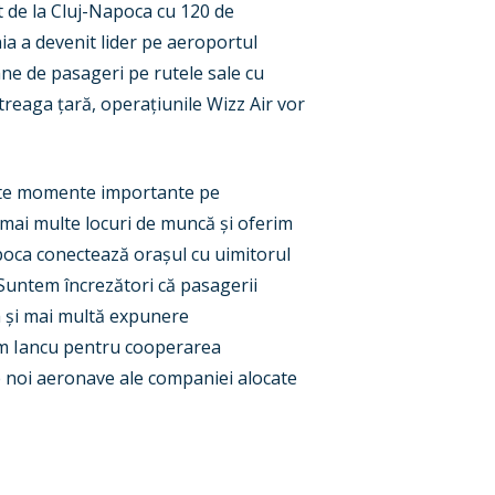
t de la Cluj-Napoca cu 120 de
ia a devenit lider pe aeroportul
ane de pasageri pe rutele sale cu
treaga țară, operațiunile Wizz Air vor
alte momente importante pe
mai multe locuri de muncă și oferim
apoca conectează orașul cu uimitorul
Suntem încrezători că pasagerii
a și mai multă expunere
ram Iancu pentru cooperarea
e noi aeronave ale companiei alocate