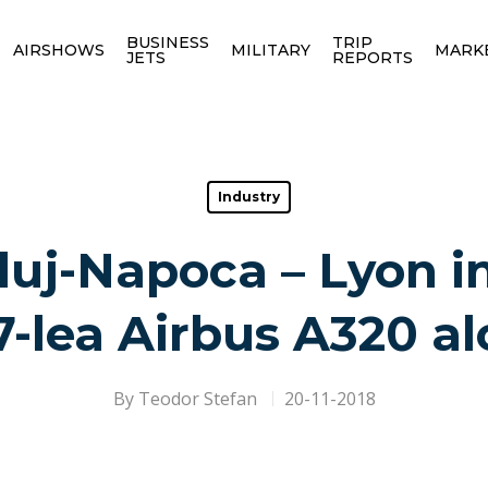
BUSINESS
TRIP
AIRSHOWS
MILITARY
MARK
JETS
REPORTS
Industry
Cluj-Napoca – Lyon 
 7-lea Airbus A320 a
By
Teodor Stefan
20-11-2018