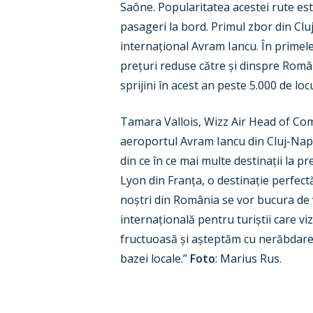
Saône. Popularitatea acestei rute es
pasageri la bord. Primul zbor din Clu
internațional Avram Iancu. În primele
prețuri reduse către și dinspre Român
sprijini în acest an peste 5.000 de loc
Tamara Vallois, Wizz Air Head of Co
aeroportul Avram Iancu din Cluj-Nap
din ce în ce mai multe destinații la 
Lyon din Franța, o destinație perfec
noștri din România se vor bucura de v
internațională pentru turiștii care 
fructuoasă și așteptăm cu nerăbdare 
bazei locale.”
Foto
: Marius Rus.