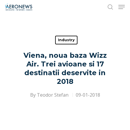
Hit enter to search or ESC to close
Industry
Viena, noua baza Wizz
Air. Trei avioane si 17
destinatii deservite in
2018
By
Teodor Stefan
09-01-2018