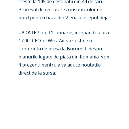
creste la 145 de destinatii din 44 de tari.
New Routes
Procesul de recrutare a insotitorilor de
Industry
bord pentru baza din Viena a inceput deja.
Airshows
Accidents / Incidents
UPDATE
/ Joi, 11 ianuarie, incepand cu ora
17:00, CEO-ul Wizz Air va sustine o
Business Jets
Dubai 2025
conferinta de presa la Bucuresti despre
Paris 2025
Military
planurile legate de piata din Romania. Vom
fi prezenti pentru a va aduce noutatile
Farnborough 2024
Trip Reports
direct de la sursa.
Paris 2023
Marketplace
Farnborough 2022
Jobs
Dubai 2019
Contact
Paris 2019