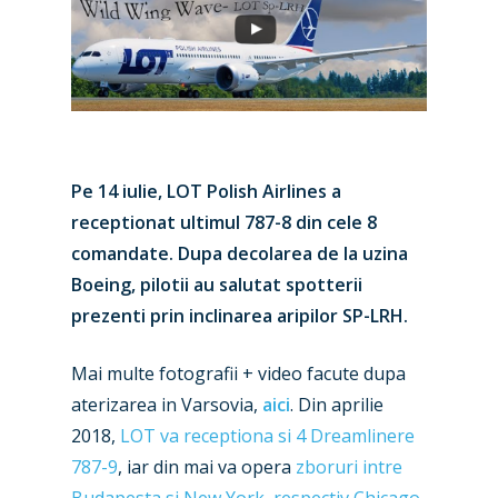
Pe 14 iulie, LOT Polish Airlines a
receptionat ultimul 787-8 din cele 8
comandate. Dupa decolarea de la uzina
Boeing, pilotii au salutat spotterii
prezenti prin inclinarea aripilor SP-LRH.
Mai multe fotografii + video facute dupa
aterizarea in Varsovia,
aici
. Din aprilie
2018,
LOT va receptiona si 4 Dreamlinere
787-9
, iar din mai va opera
zboruri intre
Budapesta si New York, respectiv Chicago
.