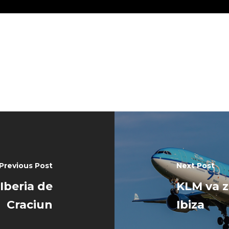
Previous Post
Next Post
Iberia de
KLM va zb
Craciun
Ibiza