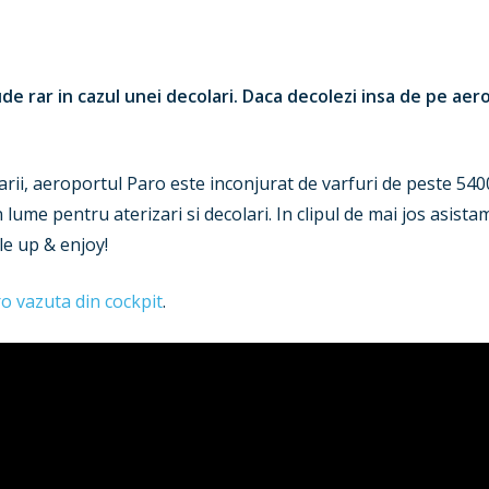
ude rar in cazul unei decolari. Daca decolezi insa de pe aer
arii, aeroportul Paro este inconjurat de varfuri de peste 540
n lume pentru aterizari si decolari. In clipul de mai jos asist
le up & enjoy!
o vazuta din cockpit
.