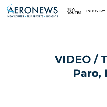
NEW
INDUSTRY
ROUTES
VIDEO / T
Paro, 
Hit enter to search or ESC to close