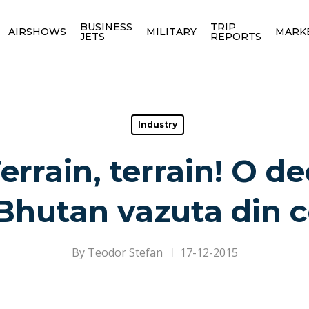
BUSINESS
TRIP
AIRSHOWS
MILITARY
MARK
JETS
REPORTS
Industry
errain, terrain! O de
Bhutan vazuta din 
By
Teodor Stefan
17-12-2015