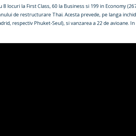
u 8 locuri la First Class, 60 la Business si 199 in Economy (26
anului de restructurare Thai. Acesta prevede, pe langa inchi
, respectiv Phuket-Seul), si vanzarea a 22 de avioane. In p