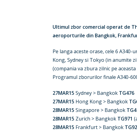
Ultimul zbor comercial operat de Th
aeroporturile din Bangkok, Frankfur
Hit enter to search or ESC to close
Pe langa aceste orase, cele 6 A340-ur
Kong, Sydney si Tokyo (in anumite zi
(compania va zbura zilnic pe aceasta r
Programul zborurilor finale A340-600
27MAR15
Sydney > Bangkok
TG476
27MAR15
Hong Kong > Bangkok
TG
28MAR15
Singapore > Bangkok
TG4
28MAR15
Zurich > Bangkok
TG971
(
28MAR15
Frankfurt > Bangkok
TG92