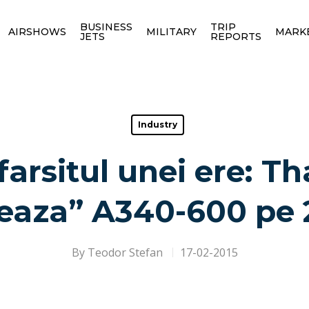
BUSINESS
TRIP
AIRSHOWS
MILITARY
MARK
JETS
REPORTS
Industry
arsitul unei ere: T
eaza” A340-600 pe 
By
Teodor Stefan
17-02-2015