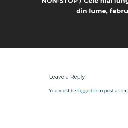
NON-STOP / Cele mai lung
din lume, febru
Leave a Reply
You must be
logged in
to post a com