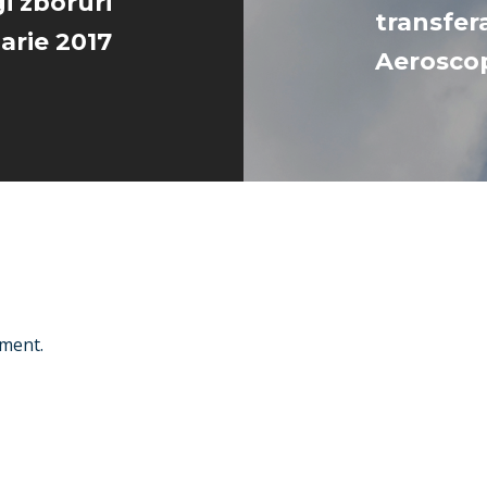
i zboruri
transfer
arie 2017
Aerosco
ment.