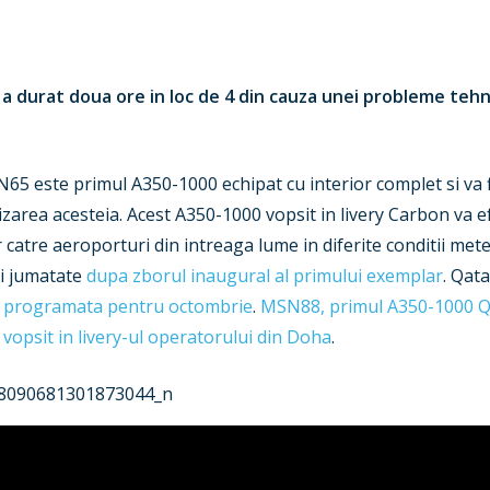
 si a durat doua ore in loc de 4 din cauza unei probleme teh
5 este primul A350-1000 echipat cu interior complet si va fi 
izarea acesteia. Acest A350-1000 vopsit in livery Carbon va e
catre aeroporturi din intreaga lume in diferite conditii met
 si jumatate
dupa zborul inaugural al primului exemplar
. Qata
nd programata pentru octombrie
.
MSN88, primul A350-1000 Q
 vopsit in livery-ul operatorului din Doha
.