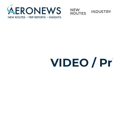
NEW
INDUSTRY
ROUTES
VIDEO / Pr
Hit enter to search or ESC to close