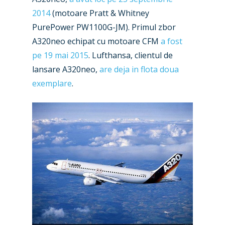
2014
(motoare Pratt & Whitney
PurePower PW1100G-JM). Primul zbor
A320neo echipat cu motoare CFM
a fost
pe 19 mai 2015
. Lufthansa, clientul de
lansare A320neo,
are deja in flota doua
exemplare
.
New Routes
Industry
Airshows
Accidents / Incidents
Dubai 2025