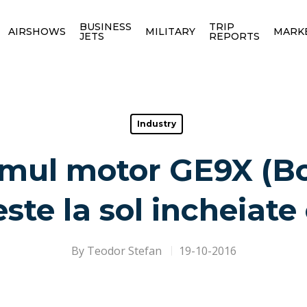
BUSINESS
TRIP
AIRSHOWS
MILITARY
MARK
JETS
REPORTS
Industry
imul motor GE9X (Bo
este la sol incheiate
By
Teodor Stefan
19-10-2016