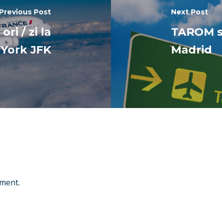
Previous Post
Next Post
ri / zi la
TAROM s
York JFK
Madrid
ment.