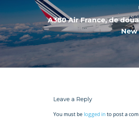
A380 Air France, de doua o
New 
Leave a Reply
You must be
logged in
to post a com