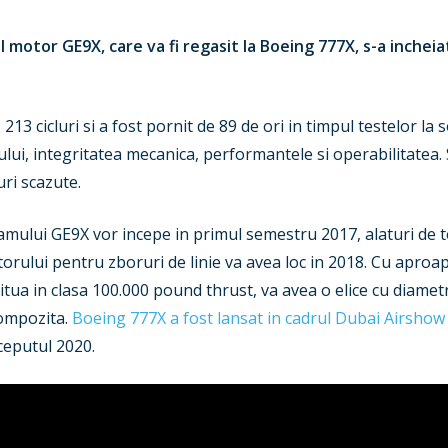
l motor GE9X, care va fi regasit la Boeing 777X, s-a incheia
3 cicluri si a fost pornit de 89 de ori in timpul testelor la 
ului, integritatea mecanica, performantele si operabilitatea. 
ri scazute.
ramului GE9X vor incepe in primul semestru 2017, alaturi de 
otorului pentru zboruri de linie va avea loc in 2018. Cu ap
ua in clasa 100.000 pound thrust, va avea o elice cu diametru
compozita.
Boeing 777X a fost lansat in cadrul Dubai Airshow
ceputul 2020.