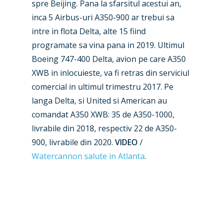
spre Beijing. Pana la sfarsitul acestui an,
inca 5 Airbus-uri A350-900 ar trebui sa
intre in flota Delta, alte 15 fiind
programate sa vina pana in 2019. Ultimul
Boeing 747-400 Delta, avion pe care A350
New Routes
XWB in inlocuieste, va fi retras din serviciul
Industry
comercial in ultimul trimestru 2017. Pe
langa Delta, si United si American au
Airshows
Accidents / Incidents
comandat A350 XWB: 35 de A350-1000,
livrabile din 2018, respectiv 22 de A350-
Business Jets
Dubai 2025
900, livrabile din 2020.
VIDEO
/
Paris 2025
Military
Watercannon salute in Atlanta
.
Farnborough 2024
Trip Reports
Paris 2023
Marketplace
Farnborough 2022
Jobs