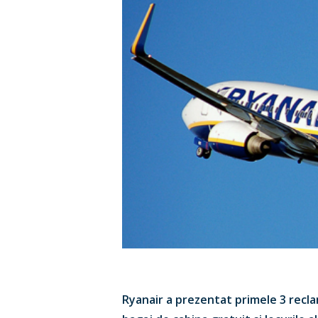
Hit enter to search or ESC to close
Ryanair a prezentat primele 3 reclam