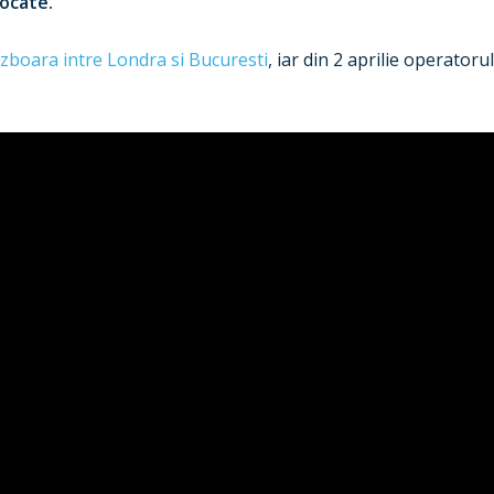
locate.
zboara intre Londra si Bucuresti
, iar din 2 aprilie operator