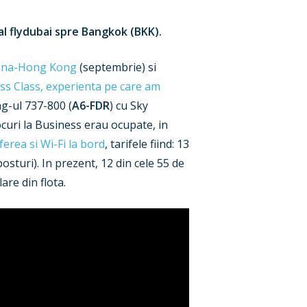
al flydubai spre Bangkok (BKK).
ena-Hong Kong
(septembrie) si
ss Class, experienta pe care am
ng-ul 737-800 (
A6-FDR
) cu Sky
ocuri la Business erau ocupate, in
erea si Wi-Fi la bord
, tarifele fiind: 13
osturi). In prezent, 12 din cele 55 de
are din flota.