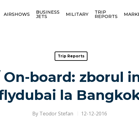
BUSINESS
TRIP
AIRSHOWS
MILITARY
MARK
JETS
REPORTS
Trip Reports
 On-board: zborul i
flydubai la Bangko
By
Teodor Stefan
12-12-2016