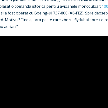
a plasat o comanda istorica pentru avioanele monoculoar:
100
i a fost operat cu Boeing-ul 737-800 (
A6-FEZ
). Spre deoseb
rd. Motivul? “India, tara peste care zborul flydubai spre / d
au aerian.”