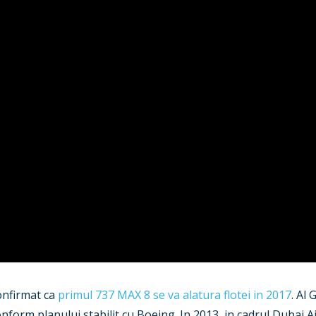
confirmat ca
primul 737 MAX 8 se va alatura flotei in 2017
. Al
conform planului stabilit cu Boeing. In 2013, in cadrul Dubai