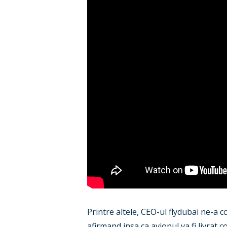
Printre altele, CEO-ul flydubai ne-a 
afirmand insa ca avionul va fi livrat 