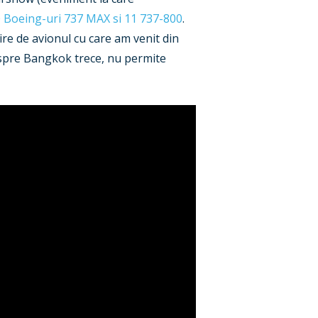
 Boeing-uri 737 MAX si 11 737-800
.
ire de avionul cu care am venit din
inspre Bangkok trece, nu permite