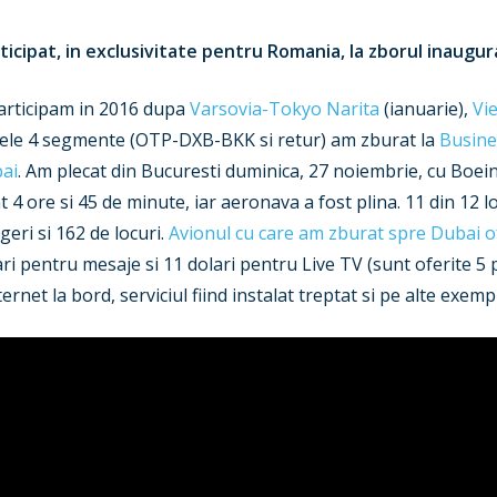
icipat, in exclusivitate pentru Romania, la zborul inaugur
participam in 2016 dupa
Varsovia-Tokyo Narita
(ianuarie),
Vi
cele 4 segmente (OTP-DXB-BKK si retur) am zburat la
Busine
bai
. Am plecat din Bucuresti duminica, 27 noiembrie, cu Boei
 4 ore si 45 de minute, iar aeronava a fost plina. 11 din 12 l
eri si 162 de locuri.
Avionul cu care am zburat spre Dubai of
ari pentru mesaje si 11 dolari pentru Live TV (sunt oferite 5 p
net la bord, serviciul fiind instalat treptat si pe alte exempl