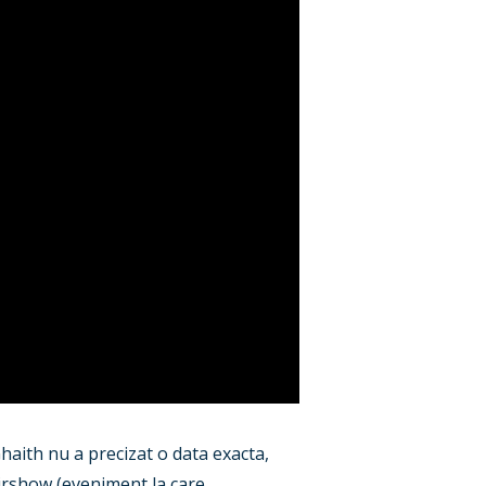
 Ghaith nu a precizat o data exacta,
 Airshow (eveniment la care