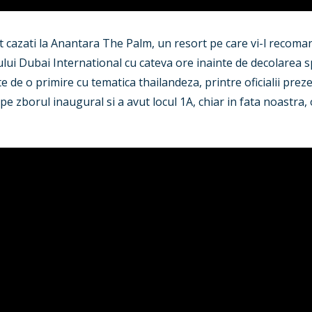
 cazati la Anantara The Palm, un resort pe care vi-l recoman
ului Dubai International cu cateva ore inainte de decolarea 
 de o primire cu tematica thailandeza, printre oficialii prezen
i pe zborul inaugural si a avut locul 1A, chiar in fata noastra