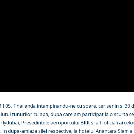
11:05, Thailanda intampinandu-ne cu soare, cer senin si 30 d
alutul tunurilor cu apa, dupa care am participat la o scurta
flydubai, Presedintele aeroportului BKK si alti oficiali ai celo
In dupa-amiaza zilei respective, la hotelul Anantara Siam a 