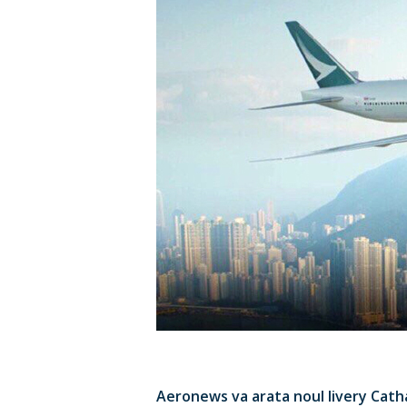
Hit enter to search or ESC to close
Aeronews va arata noul livery Cathay