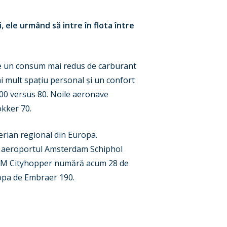
 ele urmând să intre în flota între
re un consum mai redus de carburant
i mult spațiu personal și un confort
100 versus 80. Noile aeronave
okker 70.
erian regional din Europa.
pe aeroportul Amsterdam Schiphol
a KLM Cityhopper numără acum 28 de
ropa de Embraer 190.