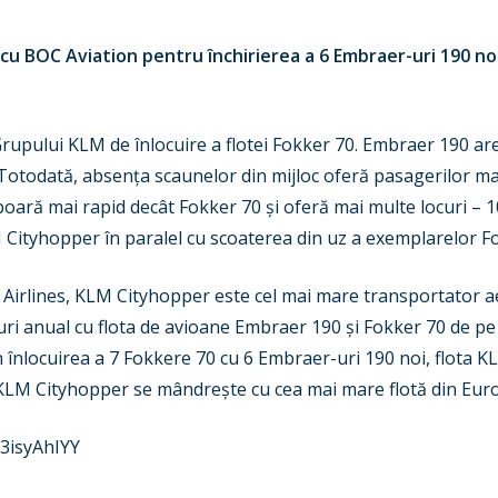
 BOC Aviation pentru închirierea a 6 Embraer-uri 190 noi,
upului KLM de înlocuire a flotei Fokker 70. Embraer 190 a
 Totodată, absența scaunelor din mijloc oferă pasagerilor ma
ară mai rapid decât Fokker 70 și oferă mai multe locuri – 
M Cityhopper în paralel cu scoaterea din uz a exemplarelor F
Airlines, KLM Cityhopper este cel mai mare transportator a
ri anual cu flota de avioane Embraer 190 și Fokker 70 de 
rin înlocuirea a 7 Fokkere 70 cu 6 Embraer-uri 190 noi, flot
, KLM Cityhopper se mândrește cu cea mai mare flotă din Eu
3isyAhIYY