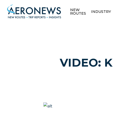
NEW
INDUSTRY
ROUTES
VIDEO: K
Hit enter to search or ESC to close