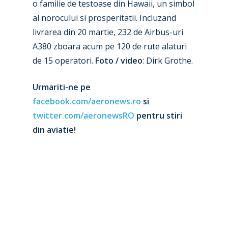
o familie de testoase din Hawaii, un simbol
Paris 2023
Marketplace
al norocului si prosperitatii. Incluzand
livrarea din 20 martie, 232 de Airbus-uri
Farnborough 2022
Jobs
A380 zboara acum pe 120 de rute alaturi
Dubai 2019
Contact
de 15 operatori.
Foto / video
: Dirk Grothe.
Paris 2019
Urmariti-ne pe
facebook.com/aeronews.ro
si
twitter.com/aeronewsRO
pentru stiri
din aviatie!