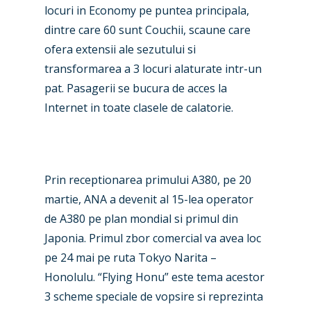
locuri in Economy pe puntea principala,
dintre care 60 sunt Couchii, scaune care
ofera extensii ale sezutului si
transformarea a 3 locuri alaturate intr-un
pat. Pasagerii se bucura de acces la
Internet in toate clasele de calatorie.
New Routes
Prin receptionarea primului A380, pe 20
Industry
martie, ANA a devenit al 15-lea operator
Airshows
Accidents / Incidents
de A380 pe plan mondial si primul din
Japonia. Primul zbor comercial va avea loc
Business Jets
Dubai 2025
pe 24 mai pe ruta Tokyo Narita –
Paris 2025
Military
Honolulu. “Flying Honu” este tema acestor
3 scheme speciale de vopsire si reprezinta
Farnborough 2024
Trip Reports