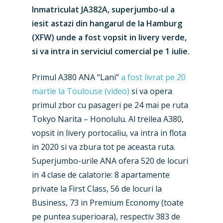
Inmatriculat JA382A, superjumbo-ul a
iesit astazi din hangarul de la Hamburg
(XFW) unde a fost vopsit in livery verde,
si va intra in serviciul comercial pe 1 iulie.
Primul A380 ANA “Lani”
a fost livrat pe 20
martie la Toulouse (video)
si va opera
primul zbor cu pasageri pe 24 mai pe ruta
Tokyo Narita – Honolulu. Al treilea A380,
vopsit in livery portocaliu, va intra in flota
in 2020 si va zbura tot pe aceasta ruta.
Superjumbo-urile ANA ofera 520 de locuri
in 4 clase de calatorie: 8 apartamente
private la First Class, 56 de locuri la
Business, 73 in Premium Economy (toate
pe puntea superioara), respectiv 383 de