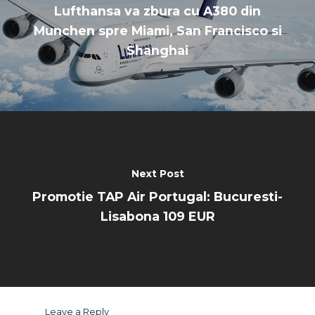
Lufthansa va zbura cu A380 din
Munchen spre Miami, San Francisco si
Shanghai
Next Post
Promotie TAP Air Portugal: Bucuresti-
Lisabona 109 EUR
Leave a Reply