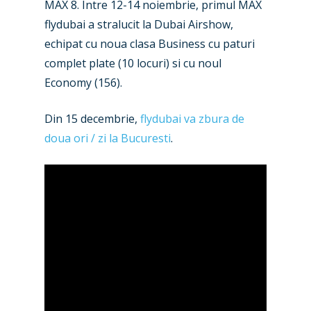
MAX 8. Intre 12-14 noiembrie, primul MAX
flydubai a stralucit la Dubai Airshow,
echipat cu noua clasa Business cu paturi
complet plate (10 locuri) si cu noul
New Routes
Economy (156).
Industry
Din 15 decembrie,
flydubai va zbura de
doua ori / zi la Bucuresti
.
Airshows
Accidents / Incidents
Business Jets
Dubai 2025
Paris 2025
Military
Farnborough 2024
Trip Reports
Paris 2023
Marketplace
Farnborough 2022
Jobs