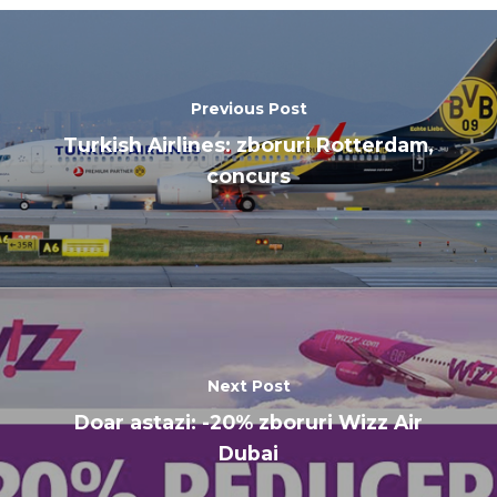
Previous Post
Turkish Airlines: zboruri Rotterdam,
concurs
Next Post
Doar astazi: -20% zboruri Wizz Air
Dubai