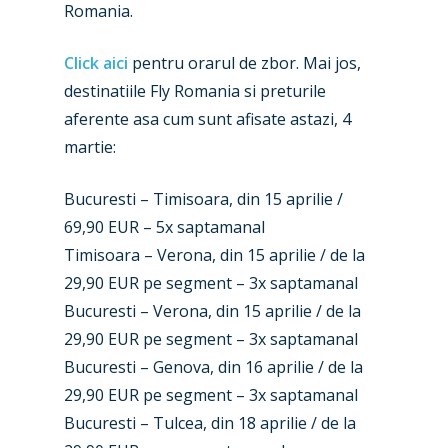
Romania.
Airshows
Accidents / Incidents
Click aici
pentru orarul de zbor. Mai jos,
Business Jets
Dubai 2025
destinatiile Fly Romania si preturile
Paris 2025
Military
aferente asa cum sunt afisate astazi, 4
martie:
Farnborough 2024
Trip Reports
Paris 2023
Bucuresti – Timisoara, din 15 aprilie /
Marketplace
69,90 EUR – 5x saptamanal
Farnborough 2022
Jobs
Timisoara – Verona, din 15 aprilie / de la
Dubai 2019
29,90 EUR pe segment – 3x saptamanal
Contact
Bucuresti – Verona, din 15 aprilie / de la
Paris 2019
29,90 EUR pe segment – 3x saptamanal
Bucuresti – Genova, din 16 aprilie / de la
29,90 EUR pe segment – 3x saptamanal
Bucuresti – Tulcea, din 18 aprilie / de la