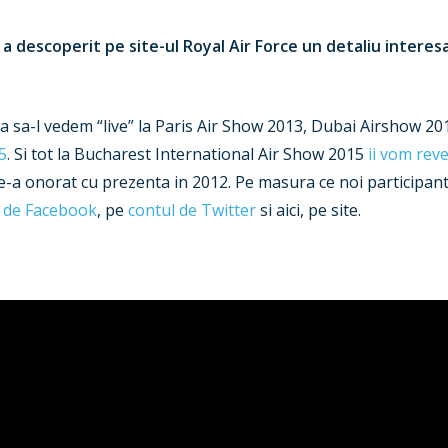
a descoperit pe site-ul Royal Air Force un detaliu intere
a sa-l vedem “live” la Paris Air Show 2013, Dubai Airshow 
5
. Si tot la Bucharest International Air Show 2015
ii vom rev
-a onorat cu prezenta in 2012. Pe masura ce noi participanti
 de Facebook
, pe
contul de Twitter
si aici, pe site.