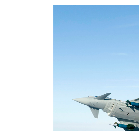
Hit enter to search or ESC to close