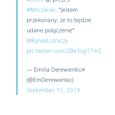
#Milczarski
: "Jestem
przekonany, że to będzie
udane połączenie".
@RynekLotniczy
pic.twitter.com/ZBe3ogT7m2
— Emilia Derewienko⚡
(@EmDerewienko)
September 11, 2019