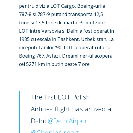
pentru divizia LOT Cargo, Boeing-urile
787-8 si 787-9 putand transporta 12,5
tone si 13,5 tone de marfa. Primul zbor
LOT intre Varsovia si Delhi a fost operat in
1985 cu escala in Tashkent, Uzbekistan. La
inceputul anilor ’90, LOT a operat ruta cu
Boeing 767. Astazi, Dreamliner-ul acopera
New Routes
cei 5271 km in putin peste 7 ore.
Industry
Airshows
Accidents / Incidents
The first LOT Polish
Business Jets
Dubai 2025
Airlines flight has arrived at
Paris 2025
Military
Delhi.
@DelhiAirport
Farnborough 2024
Trip Reports
@ChopinAirport
Paris 2023