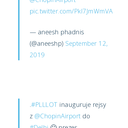
Marketplace
pic.twitter.com/Pkl7JmWmVA
Farnborough 2022
Jobs
Dubai 2019
Contact
— aneesh phadnis
Paris 2019
(@aneeshp)
September 12,
2019
.
#PLLLOT
inauguruje rejsy
z
@ChopinAirport
do
#Delhi
🙂 prezes