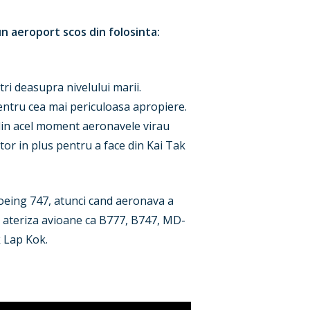
un aeroport scos din folosinta:
ri deasupra nivelului marii.
entru cea mai periculoasa apropiere.
 din acel moment aeronavele virau
ctor in plus pentru a face din Kai Tak
Boeing 747, atunci cand aeronava a
au ateriza avioane ca B777, B747, MD-
k Lap Kok.