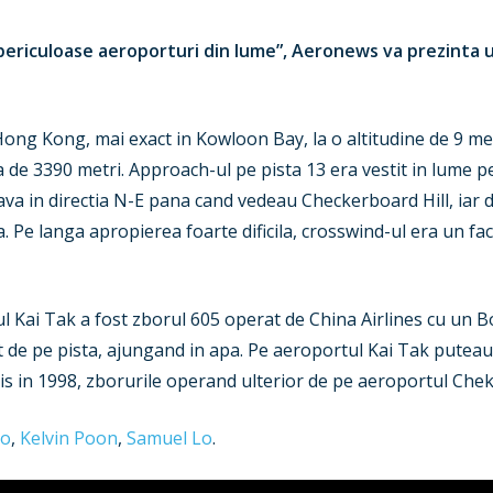
i periculoase aeroporturi din lume”, Aeronews va prezinta 
Hong Kong, mai exact in Kowloon Bay, la o altitudine de 9 met
 de 3390 metri. Approach-ul pe pista 13 era vestit in lume p
nava in directia N-E pana cand vedeau Checkerboard Hill, iar
ta. Pe langa apropierea foarte dificila, crosswind-ul era un fa
ul Kai Tak a fost zborul 605 operat de China Airlines cu un 
esit de pe pista, ajungand in apa. Pe aeroportul Kai Tak pute
his in 1998, zborurile operand ulterior de pe aeroportul Che
Ho
,
Kelvin Poon
,
Samuel Lo
.