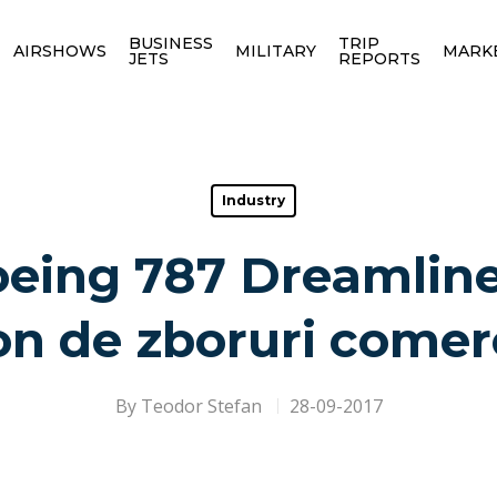
BUSINESS
TRIP
AIRSHOWS
MILITARY
MARK
JETS
REPORTS
Industry
eing 787 Dreamline
on de zboruri comer
By
Teodor Stefan
28-09-2017