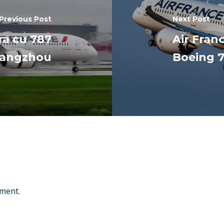
Previous Post
Next Post
ra cu 787
Air Franc
Guangzhou
Boeing 7
ment.