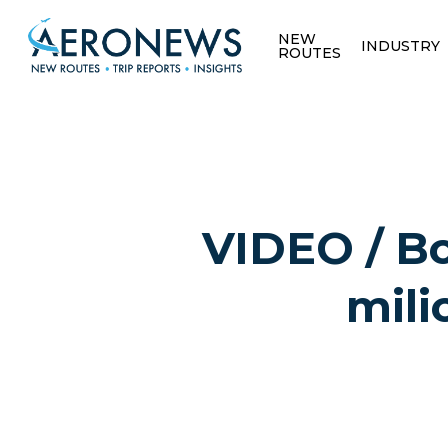
NEW
INDUSTRY
ROUTES
VIDEO / Bo
mili
Hit enter to search or ESC to close