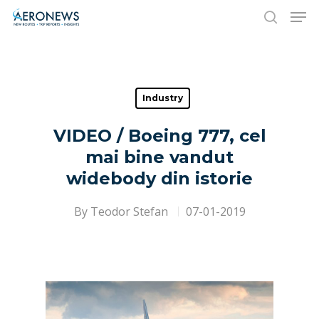
Hit enter to search or ESC to close
Industry
VIDEO / Boeing 777, cel
mai bine vandut
widebody din istorie
By
Teodor Stefan
07-01-2019