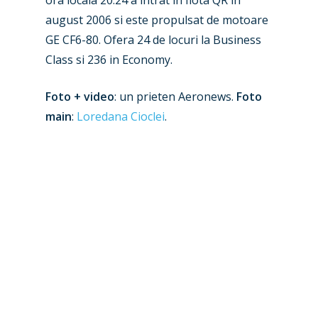
august 2006 si este propulsat de motoare
Airshows
Accidents / Incidents
GE CF6-80. Ofera 24 de locuri la Business
Business Jets
Dubai 2025
Class si 236 in Economy.
Paris 2025
Military
Foto + video
: un prieten Aeronews.
Foto
Farnborough 2024
main
:
Loredana Cioclei
.
Trip Reports
Paris 2023
Marketplace
Farnborough 2022
Jobs
Dubai 2019
Contact
Paris 2019