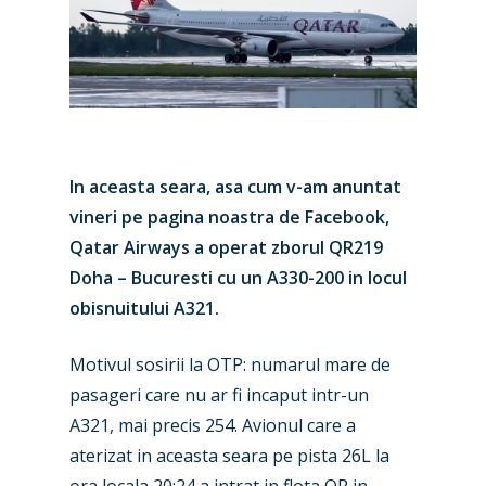
In aceasta seara, asa cum v-am anuntat
vineri pe pagina noastra de Facebook,
Qatar Airways a operat zborul QR219
Doha – Bucuresti cu un A330-200 in locul
obisnuitului A321.
Motivul sosirii la OTP: numarul mare de
pasageri care nu ar fi incaput intr-un
A321, mai precis 254. Avionul care a
New Routes
aterizat in aceasta seara pe pista 26L la
Industry
ora locala 20:24 a intrat in flota QR in