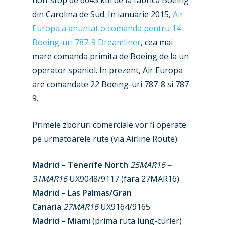
non-stop de 6643 km de la fabrica Boeing
din Carolina de Sud. In ianuarie 2015,
Air
Europa a anuntat o comanda pentru 14
Boeing-uri 787-9 Dreamliner
, cea mai
mare comanda primita de Boeing de la un
operator spaniol. In prezent, Air Europa
New Routes
are comandate 22 Boeing-uri 787-8 si 787-
9.
Industry
Airshows
Accidents / Incidents
Primele zboruri comerciale vor fi operate
pe urmatoarele rute (via Airline Route):
Business Jets
Dubai 2025
Paris 2025
Military
Madrid – Tenerife North
25MAR16 –
31MAR16
UX9048/9117 (fara 27MAR16)
Farnborough 2024
Trip Reports
Madrid – Las Palmas/Gran
Paris 2023
Canaria
27MAR16
UX9164/9165
Marketplace
Madrid – Miami
(prima ruta lung-curier)
Farnborough 2022