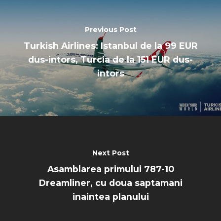
Previous Post
Turkish Airlines: Istanbul de la 99 EUR
dus-intors, Turcia de la 151 EUR dus-
intors
Next Post
Asamblarea primului 787-10
Dreamliner, cu doua saptamani
inaintea planului