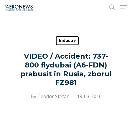
Hit enter to search or ESC to close
Industry
VIDEO / Accident: 737-
800 flydubai (A6-FDN)
prabusit in Rusia, zborul
FZ981
By
Teodor Stefan
19-03-2016