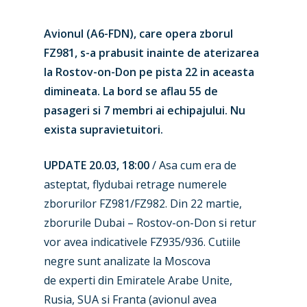
Avionul (A6-FDN), care opera zborul
FZ981, s-a prabusit inainte de aterizarea
la Rostov-on-Don pe pista 22 in aceasta
dimineata. La bord se aflau 55 de
pasageri si 7 membri ai echipajului. Nu
exista supravietuitori.
UPDATE 20.03, 18:00
/ Asa cum era de
asteptat, flydubai retrage numerele
zborurilor FZ981/FZ982
. Din 22 martie,
zborurile Dubai – Rostov-on-Don si retur
vor avea indicativele FZ935/936. Cutiile
negre sunt analizate la Moscova
de experti din Emiratele Arabe Unite,
Rusia, SUA si Franta (avionul avea