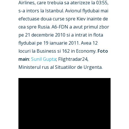
Airlines, care trebuia sa aterizeze la 03:55,
Airshows
Accidents / Incidents
s-a intors la Istanbul. Avionul flydubai mai
Business Jets
Dubai 2025
efectuase doua curse spre Kiev inainte de
cea spre Rusia. A6-FDN a avut primul zbor
Paris 2025
Military
pe 21 decembrie 2010 si a intrat in flota
Farnborough 2024
Trip Reports
flydubai pe 19 ianuarie 2011. Avea 12
locuri la Business si 162 in Economy.
Foto
Paris 2023
Marketplace
main
:
Sunil Gupta
; Flightradar24,
Farnborough 2022
Ministerul rus al Situatiilor de Urgenta.
Jobs
Dubai 2019
Contact
Paris 2019