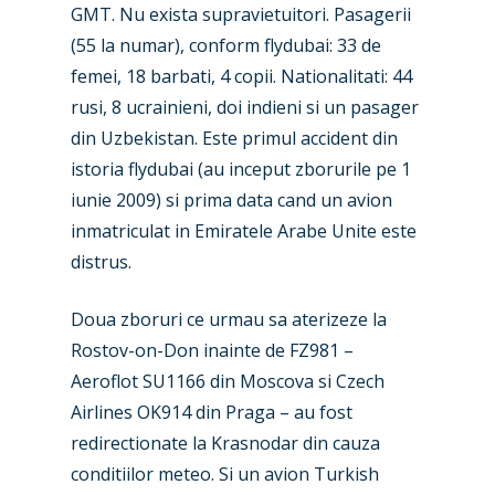
GMT. Nu exista supravietuitori. Pasagerii
(55 la numar), conform flydubai: 33 de
femei, 18 barbati, 4 copii. Nationalitati: 44
rusi, 8 ucrainieni, doi indieni si un pasager
din Uzbekistan. Este primul accident din
istoria flydubai (au inceput zborurile pe 1
iunie 2009) si prima data cand un avion
inmatriculat in Emiratele Arabe Unite este
distrus.
Doua zboruri ce urmau sa aterizeze la
Rostov-on-Don inainte de FZ981 –
Aeroflot SU1166 din Moscova si Czech
Airlines OK914 din Praga – au fost
New Routes
redirectionate la Krasnodar din cauza
Industry
conditiilor meteo. Si un avion Turkish