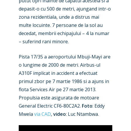
putut opri inainte de capatul acesteia si a
depasit-o cu 500 de metri, ajungand intr-o
zona rezidentiala, unde a distrus mai
multe locuinte. 7 persoane de la sol au
decedat, membrii echipajului – 4 la numar
– suferind rani minore.
Pista 17/35 a aeroportului Mbuji-Mayi are
o lungime de 2000 de metri. Airbus-ul
A310F implicat in accident a efectuat
primul zbor pe 7 martie 1986 si a ajuns in
flota Services Air pe 27 martie 2013.
Propulsia este asigurata de motoare
General Electric CF6-80C2A2.
Foto
: Eddy
New Routes
Mwela
via CAD
,
video
: Luc Ntambwa.
Industry