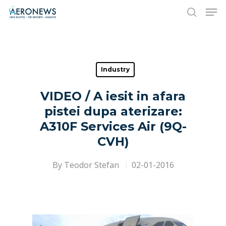
Hit enter to search or ESC to close
Industry
VIDEO / A iesit in afara
pistei dupa aterizare:
A310F Services Air (9Q-
CVH)
By
Teodor Stefan
02-01-2016