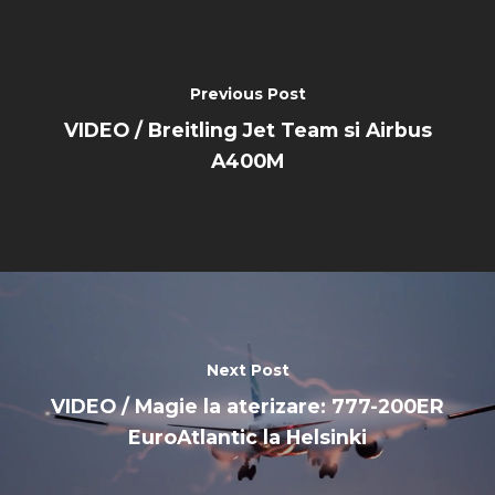
Previous Post
VIDEO / Breitling Jet Team si Airbus
A400M
Next Post
VIDEO / Magie la aterizare: 777-200ER
EuroAtlantic la Helsinki