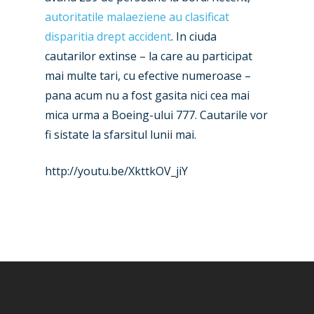
Dubai 2019
Contact
autoritatile malaeziene au clasificat
Paris 2019
disparitia drept accident
. In ciuda
cautarilor extinse – la care au participat
mai multe tari, cu efective numeroase –
pana acum nu a fost gasita nici cea mai
mica urma a Boeing-ului 777. Cautarile vor
fi sistate la sfarsitul lunii mai.
http://youtu.be/XkttkOV_jiY