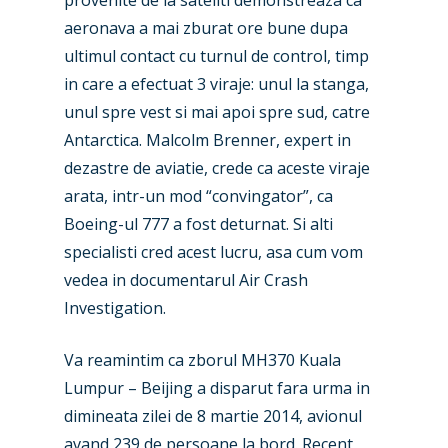
provenite de la sateliti demonstreaza ca
aeronava a mai zburat ore bune dupa
ultimul contact cu turnul de control, timp
in care a efectuat 3 viraje: unul la stanga,
unul spre vest si mai apoi spre sud, catre
New Routes
Antarctica. Malcolm Brenner, expert in
dezastre de aviatie, crede ca aceste viraje
Industry
arata, intr-un mod “convingator”, ca
Airshows
Accidents / Incidents
Boeing-ul 777 a fost deturnat. Si alti
specialisti cred acest lucru, asa cum vom
Business Jets
Dubai 2025
vedea in documentarul Air Crash
Paris 2025
Military
Investigation.
Farnborough 2024
Trip Reports
Va reamintim ca zborul MH370 Kuala
Paris 2023
Marketplace
Lumpur – Beijing a disparut fara urma in
dimineata zilei de 8 martie 2014, avionul
Farnborough 2022
Jobs
avand 239 de persoane la bord. Recent,