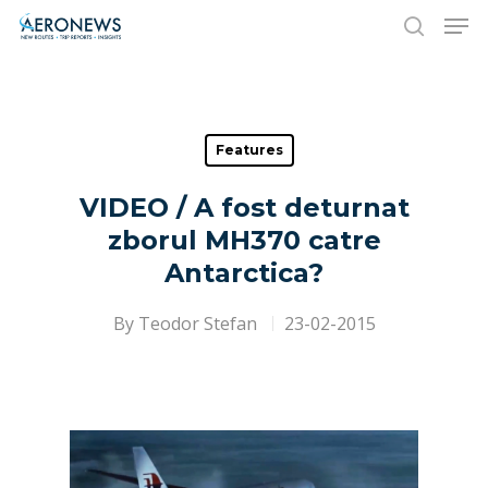
Hit enter to search or ESC to close
Features
VIDEO / A fost deturnat
zborul MH370 catre
Antarctica?
By
Teodor Stefan
23-02-2015