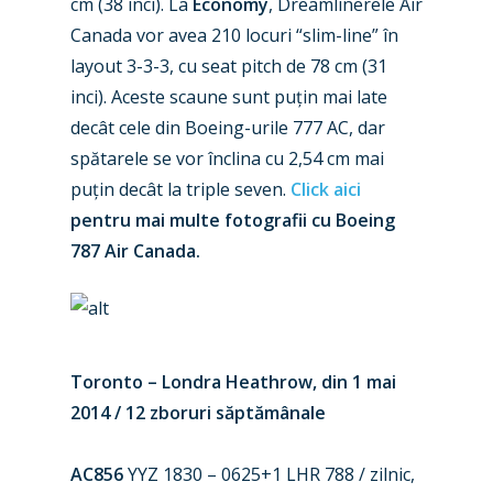
cm (38 inci). La
Economy
, Dreamlinerele Air
Canada vor avea 210 locuri “slim-line” în
Airshows
Accidents / Incidents
layout 3-3-3, cu seat pitch de 78 cm (31
Business Jets
Dubai 2025
inci). Aceste scaune sunt puțin mai late
decât cele din Boeing-urile 777 AC, dar
Paris 2025
Military
spătarele se vor înclina cu 2,54 cm mai
Farnborough 2024
Trip Reports
puțin decât la triple seven.
Click aici
Paris 2023
pentru mai multe fotografii cu Boeing
Marketplace
787 Air Canada.
Farnborough 2022
Jobs
Dubai 2019
Contact
Paris 2019
Toronto – Londra Heathrow, din 1 mai
2014 / 12 zboruri săptămânale
AC856
YYZ 1830 – 0625+1 LHR 788 / zilnic,