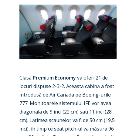
Clasa
Premium Economy
va oferi 21 de
locuri dispuse 2-3-2. Această cabină a fost
introdusă de Air Canada pe Boeing-urile
777. Monitoarele sistemului IFE vor avea
diagonala de 9 inci (22 cm) sau 11 inci (28
New Routes
cm). Lățimea scaunelor va fi de 50 cm (19,5
inci), în timp ce seat pitch-ul va măsura 96
Industry