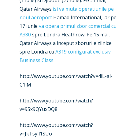
(1 iulie) si Djibouti (27 iulie). Pe 27 mai,
Airshows
Qatar Airways
isi va muta operatiunile pe
Accidents / Incidents
noul aeroport
Hamad International, iar pe
Business Jets
Dubai 2025
17 iunie
va opera primul zbor comercial cu
Paris 2025
A380
spre Londra Heathrow. Pe 15 mai,
Military
Qatar Airways a inceput zborurile zilnice
Farnborough 2024
Trip Reports
spre Londra cu
A319 configurat exclusiv
Paris 2023
Business Class
.
Marketplace
Farnborough 2022
Jobs
http://www.youtube.com/watch?v=4iL-al-
Dubai 2019
C1lM
Contact
Paris 2019
http://www.youtube.com/watch?
v=9Sx9QYuxDQ8
http://www.youtube.com/watch?
v=JkTsyll1SUo