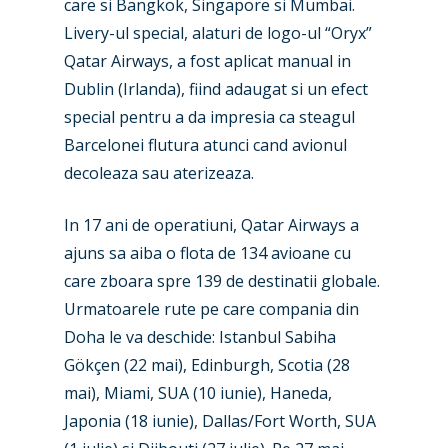
care si Bangkok, Singapore si Mumbai.
Livery-ul special, alaturi de logo-ul “Oryx”
Qatar Airways, a fost aplicat manual in
Dublin (Irlanda), fiind adaugat si un efect
special pentru a da impresia ca steagul
Barcelonei flutura atunci cand avionul
decoleaza sau aterizeaza.
In 17 ani de operatiuni, Qatar Airways a
ajuns sa aiba o flota de 134 avioane cu
care zboara spre 139 de destinatii globale.
Urmatoarele rute pe care compania din
Doha le va deschide: Istanbul Sabiha
Gökçen (22 mai), Edinburgh, Scotia (28
New Routes
mai), Miami, SUA (10 iunie), Haneda,
Japonia (18 iunie), Dallas/Fort Worth, SUA
Industry