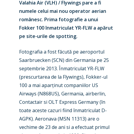
Valahia Air (VLH) / Flywings pare a fi
numele celui mai nou operator aerian
românesc. Prima fotografie a unui
Fokker 100 înmatriculat YR-FLW a apărut
pe site-urile de spotting.
Fotografia a fost făcută pe aeroportul
Saarbruecken (SCN) din Germania pe 25
septembrie 2013. Înmatriculat YR-FLW
(prescurtarea de la Flywings), Fokker-ul
New Routes
100 a mai aparținut companiilor US
Airways (N868US), Germania, airberlin,
Industry
Contactair si OLT Express Germany (în
Airshows
Accidents / Incidents
toate aceste cazuri fiind înmatriculat D-
AGPK). Aeronava (MSN 11313) are o
Business Jets
Dubai 2025
vechime de 23 de ani si a efectuat primul
Paris 2025