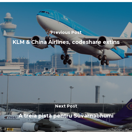
Previous Post
KLM & China Airlines, codeshare extins
Next Post
A treia pistă pentru Suvarnabhumi