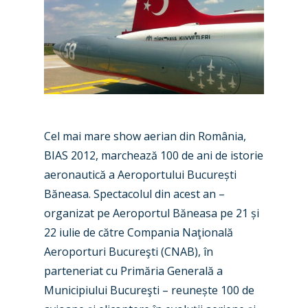
Airshows
Accidents / Incidents
Business Jets
Dubai 2025
Paris 2025
Military
Farnborough 2024
Trip Reports
Paris 2023
Cel mai mare show aerian din România,
Marketplace
BIAS 2012, marchează 100 de ani de istorie
Farnborough 2022
Jobs
aeronautică a Aeroportului București
Dubai 2019
Băneasa. Spectacolul din acest an –
Contact
organizat pe Aeroportul Băneasa pe 21 și
Paris 2019
22 iulie de către Compania Naţională
Aeroporturi Bucureşti (CNAB), în
parteneriat cu Primăria Generală a
Municipiului Bucureşti – reunește 100 de