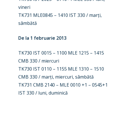
vineri
Airshows
Accidents / Incidents
TK731 MLE0845 – 1410 IST 330 / marți,
Business Jets
Dubai 2025
sâmbătă
Paris 2025
Military
De la 1 februarie 2013
Farnborough 2024
Trip Reports
TK730 IST 0015 – 1100 MLE 1215 – 1415
Paris 2023
Marketplace
CMB 330 / miercuri
Farnborough 2022
TK730 IST 0110 – 1155 MLE 1310 – 1510
Jobs
CMB 330 / marți, miercuri, sâmbătă
Dubai 2019
Contact
TK731 CMB 2140 – MLE 0010 +1 – 0545+1
Paris 2019
IST 330 / luni, duminică