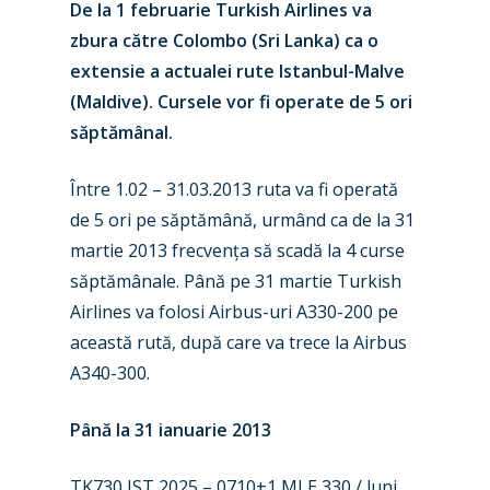
De la 1 februarie Turkish Airlines va
zbura către Colombo (Sri Lanka) ca o
extensie a actualei rute Istanbul-Malve
(Maldive). Cursele vor fi operate de 5 ori
săptămânal.
Între 1.02 – 31.03.2013 ruta va fi operată
de 5 ori pe săptămână, urmând ca de la 31
martie 2013 frecvența să scadă la 4 curse
săptămânale. Până pe 31 martie Turkish
Airlines va folosi Airbus-uri A330-200 pe
această rută, după care va trece la Airbus
A340-300.
New Routes
Până la 31 ianuarie 2013
Industry
TK730 IST 2025 – 0710+1 MLE 330 / luni,