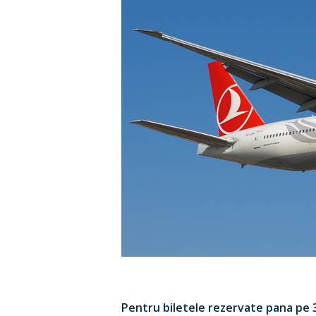
Hit enter to search or ESC to close
Pentru biletele rezervate pana pe 3