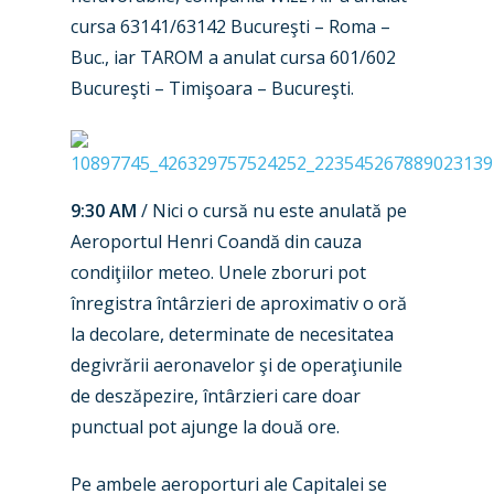
cursa 63141/63142 Bucureşti – Roma –
Buc., iar TAROM a anulat cursa 601/602
Bucureşti – Timişoara – Bucureşti.
New Routes
9:30 AM
/ Nici o cursă nu este anulată pe
Industry
Aeroportul Henri Coandă din cauza
condiţiilor meteo. Unele zboruri pot
Airshows
Accidents / Incidents
înregistra întârzieri de aproximativ o oră
Business Jets
Dubai 2025
la decolare, determinate de necesitatea
degivrării aeronavelor şi de operaţiunile
Paris 2025
Military
de deszăpezire, întârzieri care doar
Farnborough 2024
Trip Reports
punctual pot ajunge la două ore.
Paris 2023
Marketplace
Pe ambele aeroporturi ale Capitalei se