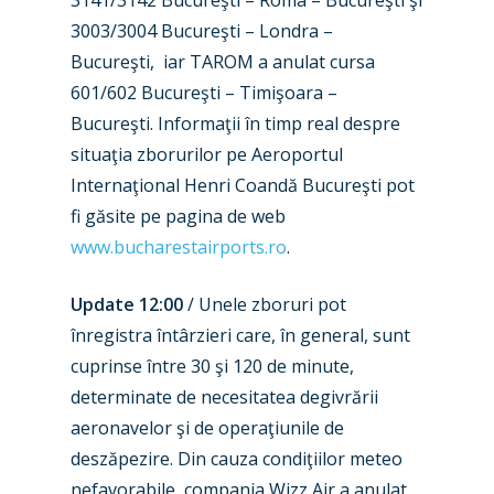
3141/3142 Bucureşti – Roma – Bucureşti şi
3003/3004 Bucureşti – Londra –
Bucureşti, iar TAROM a anulat cursa
601/602 Bucureşti – Timişoara –
Bucureşti. Informaţii în timp real despre
situaţia zborurilor pe Aeroportul
Internaţional Henri Coandă Bucureşti pot
fi găsite pe pagina de web
www.bucharestairports.ro
.
Update 12:00
/ Unele zboruri pot
înregistra întârzieri care, în general, sunt
cuprinse între 30 şi 120 de minute,
determinate de necesitatea degivrării
aeronavelor şi de operaţiunile de
deszăpezire. Din cauza condiţiilor meteo
nefavorabile, compania Wizz Air a anulat