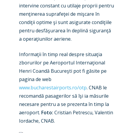
Farnborough 2022
intervine constant cu utilaje proprii pentru
Jobs
menţinerea suprafeţei de mişcare în
Dubai 2019
Contact
condiţii optime şi sunt asigurate condiţiile
Paris 2019
pentru desfăşurarea în deplină siguranţă
a operaţiunilor aeriene.
Informaţii în timp real despre situaţia
zborurilor pe Aeroportul Internaţional
Henri Coandă Bucureşti pot fi găsite pe
pagina de web
www.bucharestairports.ro/otp
. CNAB le
recomandă pasagerilor să îşi ia măsurile
necesare pentru a se prezenta în timp la
aeroport.
Foto:
Cristian Petrescu, Valentin
Iordache, CNAB.