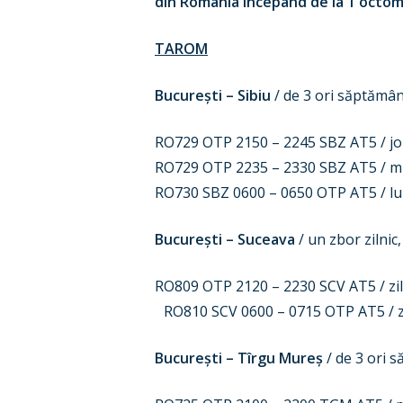
din România începând de la 1 octom
TAROM
București – Sibiu
/ de 3 ori săptămân
RO729 OTP 2150 – 2245 SBZ AT5 / jo
RO729 OTP 2235 – 2330 SBZ AT5 / m
RO730 SBZ 0600 – 0650 OTP AT5 / luni,
București – Suceava
/ un zbor zilnic
RO809 OTP 2120 – 2230 SCV AT5 / zil
RO810 SCV 0600 – 0715 OTP AT5 / zi
București – Tîrgu Mureș
/ de 3 ori 