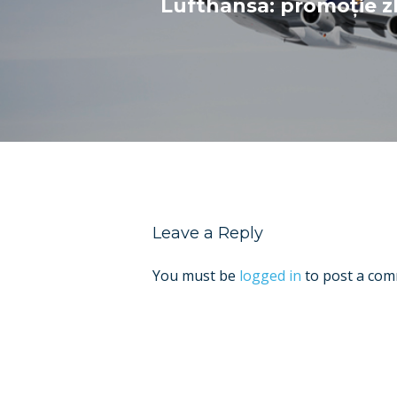
Lufthansa: promoție z
Leave a Reply
You must be
logged in
to post a com