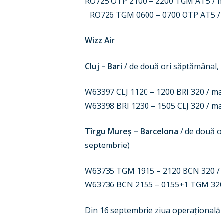
RO725 OTP 2100 – 2200 TGM AT5 / mie
RO726 TGM 0600 – 0700 OTP AT5 / lun
Wizz Air
Cluj – Bari
/ de două ori săptămânal, 
W63397 CLJ 1120 – 1200 BRI 320 / m
W63398 BRI 1230 – 1505 CLJ 320 / ma
Tîrgu Mureș – Barcelona
/ de două o
septembrie)
W63735 TGM 1915 – 2120 BCN 320 / 
W63736 BCN 2155 – 0155+1 TGM 320 
Din 16 septembrie ziua operațională 