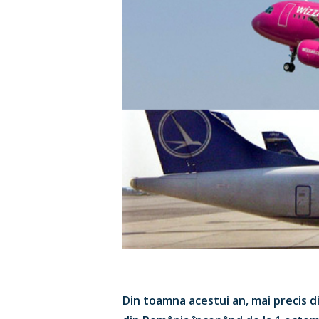
Hit enter to search or ESC to close
Din toamna acestui an, mai precis d