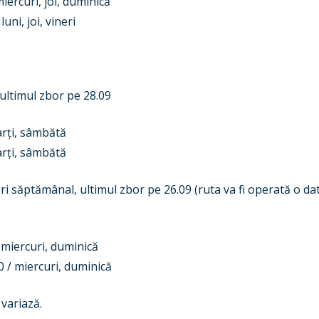
rcuri, joi, duminică
i, joi, vineri
ultimul zbor pe 28.09
arți, sâmbătă
rți, sâmbătă
ri săptămânal, ultimul zbor pe 26.09 (ruta va fi operată o d
miercuri, duminică
/ miercuri, duminică
variază.