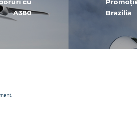
boruri cu
Promoție
A380
Brazilia
ment.