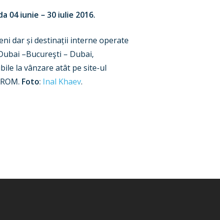
 04 iunie – 30 iulie 2016.
ni dar și destinații interne operate
 Dubai –Bucureşti – Dubai,
ile la vânzare atât pe site-ul
TAROM.
Foto
:
Inal Khaev
.