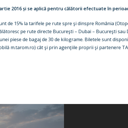
tie 2016 și se aplică pentru călătorii efectuate în perioada
unt de 15% la tarifele pe rute spre şi dinspre România (Otope
ălătoresc pe rute directe Bucureşti – Dubai – Bucureşti sau
unei piese de bagaj de 30 de kilograme. Biletele sunt disponib
ilă m.tarom.ro) cât şi prin agenţiile proprii şi partenere 