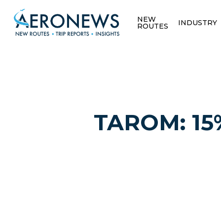
NEW
INDUSTRY
ROUTES
TAROM: 15%
Hit enter to search or ESC to close