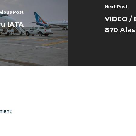
Next Post
vious Post
VIDEO / 
ru IATA
870 Alas
ment.